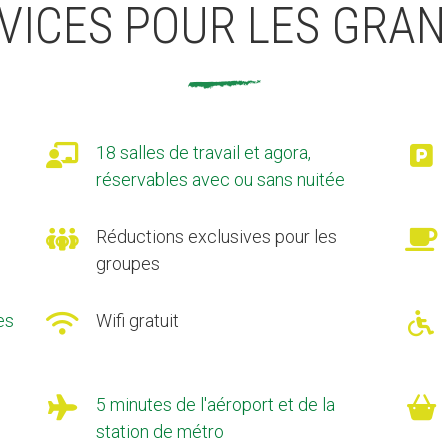
VICES POUR LES GRA

18 salles de travail et agora,

réservables avec ou sans nuitée

Réductions exclusives pour les

groupes
es

Wifi gratuit


5 minutes de l'aéroport et de la

station de métro