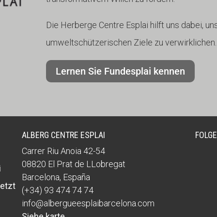
Die Herberge Centre Esplai hilft uns dabei, un
umweltschützerischen Ziele zu verwirklichen.
Lernen Sie Fundesplai kennen
ALBERG CENTRE ESPLAI
FOLGE
Carrer Riu Anoia 42-54
08820
El Prat de LLobregat
i
Barcelona
,
España
etzt
(+34) 93 474 74 74
info@albergueesplaibarcelona.com
Siehe karte