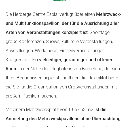
Die Herberge Centre Esplai verfügt über einen
Mehrzweck-
ACCIÓ SOCIAL I JOVES
ACCIÓ SOCIAL I JOVES
und Multifunktionspavillon, der für die Ausrichtung aller
Arten von Veranstaltungen konzipiert ist
: Sporttage,
große Konferenzen, Shows, kulturelle Veranstaltungen,
ESPLAIS
ESPLAIS
Ausstellungen, Workshops, Firmenveranstaltungen,
Kongresse … Ein
vielseitiger, geräumiger und offener
SUPORT TERCER SECTOR
SUPORT TERCER SECTOR
Raum
in der Nähe des Flughafens von Barcelona, ​​der sich
Ihren Bedürfnissen anpasst und Ihnen die Flexibilität bietet,
die Sie für die Organisation von Großveranstaltungen mit
großem Publikum suchen.
Mit einem Mehrzweckplatz von 1.067,53 m2
ist die
Anmietung des Mehrzweckpavillons ohne Übernachtung