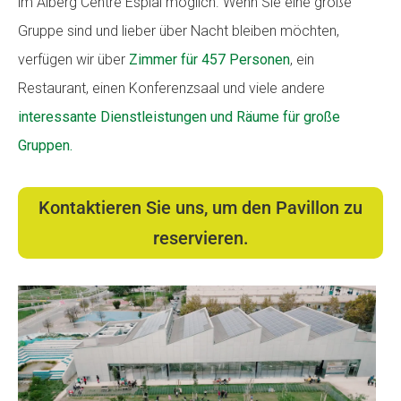
im Alberg Centre Esplai möglich. Wenn Sie eine große
CONEIX FUNDESPLAI
CONEIX FUNDESPLAI
Gruppe sind und lieber über Nacht bleiben möchten,
verfügen wir über
Zimmer für 457 Personen
, ein
La Fundació
La Fundació
Restaurant, einen Konferenzsaal und viele andere
L'equip
L'equip
interessante Dienstleistungen und Räume für große
Missió i valors
Missió i valors
Gruppen.
Els comptes clars
Els comptes clars
Kontaktieren Sie uns, um den Pavillon zu
Memòria d'activitats
Memòria d'activitats
reservieren.
Proposta educativa
Proposta educativa
ACTUALITAT
ACTUALITAT
Notícies
Notícies
Butlletins
Butlletins
Diari de la Fundació
Diari de la Fundació