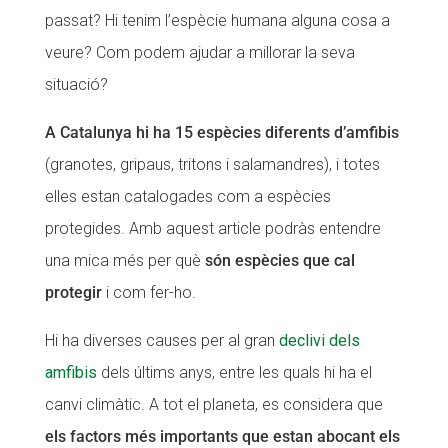
passat? Hi tenim l’espècie humana alguna cosa a
CONEIX FUNDESPLAI
CONEIX FUNDESPLAI
veure? Com podem ajudar a millorar la seva
La Fundació
La Fundació
situació?
L'equip
L'equip
A Catalunya hi ha 15 espècies diferents d’amfibis
Missió i valors
Missió i valors
(granotes, gripaus, tritons i salamandres), i totes
Els comptes clars
Els comptes clars
elles estan catalogades com a espècies
protegides. Amb aquest article podràs entendre
Memòria d'activitats
Memòria d'activitats
una mica més per què
són espècies que cal
Proposta educativa
Proposta educativa
protegir
i com fer-ho.
ACTUALITAT
ACTUALITAT
Hi ha diverses causes per al gran
declivi dels
Notícies
Notícies
amfibis
dels últims anys, entre les quals hi ha el
canvi climàtic. A tot el planeta, es considera que
Butlletins
Butlletins
els factors més importants que estan abocant els
Diari de la Fundació
Diari de la Fundació