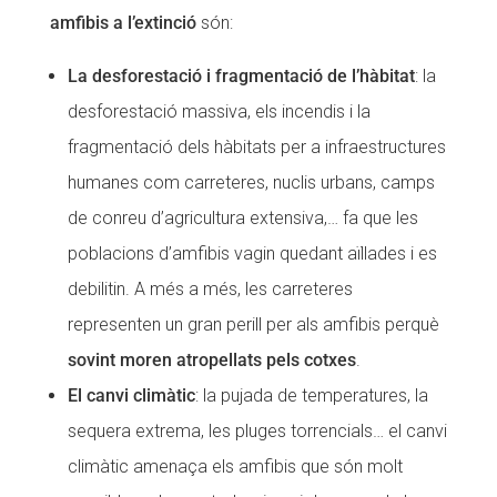
amfibis a l’extinció
són:
Fundesplai als mitjans
Fundesplai als mitjans
La desforestació i fragmentació de l’hàbitat
: la
Xarxes socials
Xarxes socials
desforestació massiva, els incendis i la
COL·LABORA
COL·LABORA
fragmentació dels hàbitats per a infraestructures
humanes com carreteres, nuclis urbans, camps
Fes voluntariat
Fes voluntariat
de conreu d’agricultura extensiva,… fa que les
Fes un donatiu
Fes un donatiu
poblacions d’amfibis vagin quedant aïllades i es
Treballa amb nosaltres
Treballa amb nosaltres
debilitin. A més a més, les carreteres
representen un gran perill per als amfibis perquè
sovint moren atropellats pels cotxes
.
El canvi climàtic
: la pujada de temperatures, la
sequera extrema, les pluges torrencials… el canvi
climàtic amenaça els amfibis que són molt