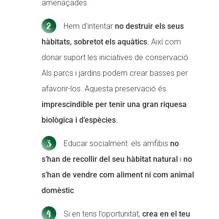
amenaçades.
Hem d’intentar
no destruir els seus
hàbitats, sobretot els aquàtics
. Així com
donar suport les iniciatives de conservació.
Als parcs i jardins podem crear basses per
afavorir-los. Aquesta preservació és
imprescindible per tenir una gran riquesa
biològica i d’espècies
.
Educar socialment: els amfibis
no
s’han de recollir del seu hàbitat natural
i
no
s’han de vendre com aliment
ni com animal
domèstic
.
Si en tens l’oportunitat,
crea en el teu