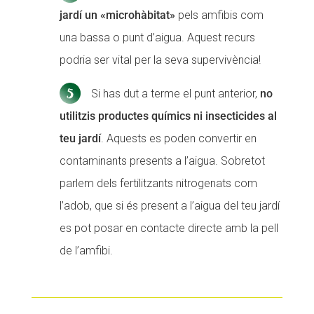
jardí un «microhàbitat»
pels amfibis com
una bassa o punt d’aigua. Aquest recurs
podria ser vital per la seva supervivència!
Si has dut a terme el punt anterior,
no
utilitzis productes químics ni insecticides al
teu jardí
. Aquests es poden convertir en
contaminants presents a l’aigua. Sobretot
parlem dels fertilitzants nitrogenats com
l’adob, que si és present a l’aigua del teu jardí
es pot posar en contacte directe amb la pell
de l’amfibi.