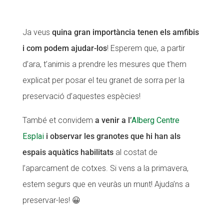
Ja veus
quina gran importància tenen els amfibis
i
com podem ajudar-los
! Esperem que, a partir
d’ara, t’animis a prendre les mesures que t’hem
explicat per posar el teu granet de sorra per la
preservació d’aquestes espècies!
També et convidem
a venir a l’
Alberg Centre
Esplai
i observar les granotes que hi han als
espais aquàtics habilitats
al costat de
l’aparcament de cotxes. Si vens a la primavera,
estem segurs que en veuràs un munt! Ajuda’ns a
preservar-les! 😀