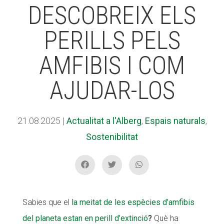
DESCOBREIX ELS
PERILLS PELS
ACCIÓ SOCIAL I JOVES
ACCIÓ SOCIAL I JOVES
AMFIBIS I COM
ESPLAIS
ESPLAIS
AJUDAR-LOS
SUPORT TERCER SECTOR
SUPORT TERCER SECTOR
21.08.2025
|
Actualitat a l'Alberg
,
Espais naturals
,
Sostenibilitat
Sabies que el
la meitat de les espècies d’amfibis
del planeta estan en perill d’extinció
?
Què ha