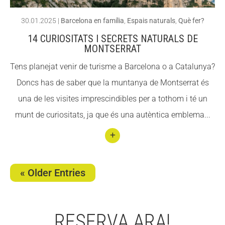
r i per
30.01.2025
|
Barcelona en família
,
Espais naturals
,
Què fer?
què
14 CURIOSITATS I SECRETS NATURALS DE
és
MONTSERRAT
impo
Tens planejat venir de turisme a Barcelona o a Catalunya?
rtant
Doncs has de saber que la muntanya de Montserrat és
?
una de les visites imprescindibles per a tothom i té un
munt de curiositats, ja que és una autèntica emblema...
Conti
nuar
« Older Entries
llegin
t 14
curio
RESERVA ARA!