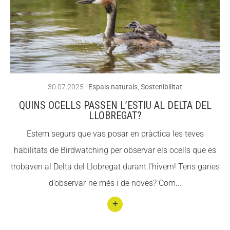
t
CONEIX FUNDESPLAI
CONEIX FUNDESPLAI
Desc
obrei
La Fundació
La Fundació
x els
L'equip
L'equip
perill
Missió i valors
Missió i valors
s
30.07.2025
|
Espais naturals
,
Sostenibilitat
pels
Els comptes clars
Els comptes clars
QUINS OCELLS PASSEN L’ESTIU AL DELTA DEL
amfi
LLOBREGAT?
Memòria d'activitats
Memòria d'activitats
bis i
Estem segurs que vas posar en pràctica les teves
Proposta educativa
Proposta educativa
com
habilitats de Birdwatching per observar els ocells que es
ajud
ACTUALITAT
ACTUALITAT
trobaven al Delta del Llobregat durant l’hivern! Tens ganes
ar-los
d’observar-ne més i de noves? Com...
Notícies
Notícies
Butlletins
Butlletins
Conti
Diari de la Fundació
Diari de la Fundació