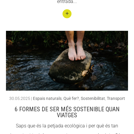
entrada...
Conti
nuar
llegin
t 12
espai
s
natur
als
impr
30.05.2025
|
Espais naturals
,
Què fer?
,
Sostenibilitat
,
Transport
essio
6 FORMES DE SER MÉS SOSTENIBLE QUAN
nant
VIATGES
s a
Saps que és la petjada ecològica i per què és tan
prop