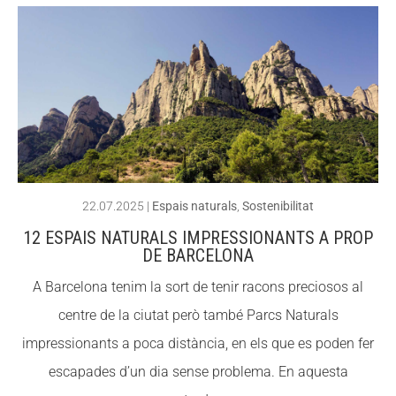
nuar
Fundesplai als mitjans
Fundesplai als mitjans
llegin
Xarxes socials
Xarxes socials
t
Quin
COL·LABORA
COL·LABORA
s
ocell
Fes voluntariat
Fes voluntariat
s
Fes un donatiu
Fes un donatiu
pass
22.07.2025
|
Espais naturals
,
Sostenibilitat
Treballa amb nosaltres
Treballa amb nosaltres
en
12 ESPAIS NATURALS IMPRESSIONANTS A PROP
l’esti
DE BARCELONA
u al
A Barcelona tenim la sort de tenir racons preciosos al
Delta
centre de la ciutat però també Parcs Naturals
del
impressionants a poca distància, en els que es poden fer
Llobr
escapades d’un dia sense problema. En aquesta
egat?