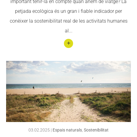
important tenir-la en compte quan anem de viatge? La
de
petjada ecològica és un gran i fiable indicador per
Barce
conèixer la sostenibilitat real de les activitats humanes
lona
al...
Conti
nuar
llegin
t 6
Form
es de
ser
més
soste
03.02.2025
|
Espais naturals
,
Sostenibilitat
nible