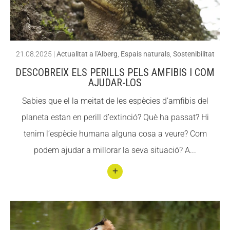
ACCIÓ SOCIAL I JOVES
ACCIÓ SOCIAL I JOVES
21.08.2025
|
Actualitat a l'Alberg
,
Espais naturals
,
Sostenibilitat
DESCOBREIX ELS PERILLS PELS AMFIBIS I COM
ESPLAIS
ESPLAIS
AJUDAR-LOS
Sabies que el la meitat de les espècies d’amfibis del
planeta estan en perill d’extinció? Què ha passat? Hi
SUPORT TERCER SECTOR
SUPORT TERCER SECTOR
tenim l’espècie humana alguna cosa a veure? Com
podem ajudar a millorar la seva situació? A...
Conti
nuar
llegin