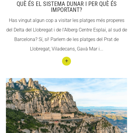
QUÈ ÉS EL SISTEMA DUNAR I PER QUÈ ÉS
quan
IMPORTANT?
viatg
Has vingut algun cop a visitar les platges més properes
es
del Delta del Llobregat i de l’Alberg Centre Esplai, al sud de
Barcelona? Sí, sí! Parlem de les platges del Prat de
Llobregat, Viladecans, Gavà Mar i...
Conti
nuar
llegin
t Què
és el
siste
ma
duna