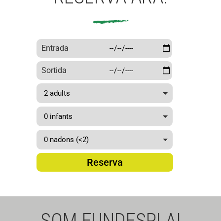
sitats
i
secre
ts
Entrada
natur
Sortida
als
de
Mont
serra
t
Reserva
SOM FUNDESPLAI