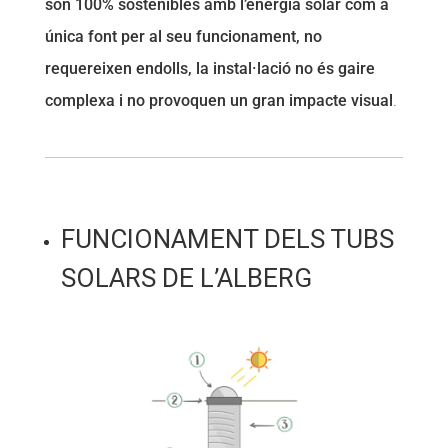
són 100% sostenibles amb l’energia solar com a
Fundesplai als mitjans
Fundesplai als mitjans
única font per al seu funcionament, no
requereixen endolls, la instal·lació no és gaire
Xarxes socials
Xarxes socials
complexa i no provoquen un gran impacte visual
.
COL·LABORA
COL·LABORA
Fes voluntariat
Fes voluntariat
Fes un donatiu
Fes un donatiu
FUNCIONAMENT DELS TUBS
Treballa amb nosaltres
Treballa amb nosaltres
SOLARS DE L’ALBERG