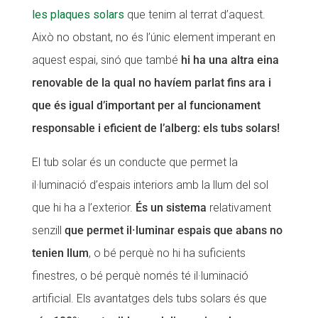
les plaques solars
que tenim al terrat d’aquest.
CONEIX FUNDESPLAI
CONEIX FUNDESPLAI
Això no obstant, no és l’únic element imperant en
La Fundació
La Fundació
aquest espai, sinó que també
hi ha una altra eina
renovable de la qual no havíem parlat fins ara i
L'equip
L'equip
que és igual d’important per al funcionament
Missió i valors
Missió i valors
responsable i eficient de l’alberg: els tubs solars!
Els comptes clars
Els comptes clars
El tub solar és un conducte que permet la
Memòria d'activitats
Memòria d'activitats
il·luminació d’espais interiors amb la llum del sol
Proposta educativa
Proposta educativa
que hi ha a l’exterior.
És un sistema
relativament
ACTUALITAT
ACTUALITAT
senzill
que permet il·luminar espais que abans no
tenien llum
, o bé perquè no hi ha suficients
Notícies
Notícies
finestres, o bé perquè només té il·luminació
Butlletins
Butlletins
artificial. Els avantatges dels tubs solars és que
Diari de la Fundació
Diari de la Fundació