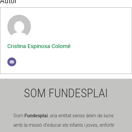
Autor
Cristina Espinosa Colomé
SOM FUNDESPLAI
Som
Fundesplai
, una entitat sense ànim de lucre
amb la missió d'educar els infants i joves, enfortir