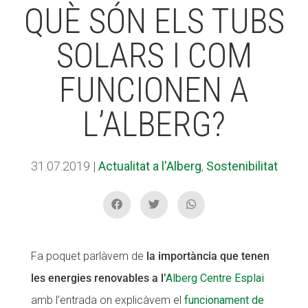
QUÈ SÓN ELS TUBS
SOLARS I COM
ACCIÓ SOCIAL I JOVES
ACCIÓ SOCIAL I JOVES
FUNCIONEN A
ESPLAIS
ESPLAIS
L’ALBERG?
SUPORT TERCER SECTOR
SUPORT TERCER SECTOR
31.07.2019
|
Actualitat a l'Alberg
,
Sostenibilitat
Fa poquet parlàvem de
la importància que tenen
les energies renovables a l’
Alberg Centre Esplai
amb l’entrada on explicàvem el
funcionament de