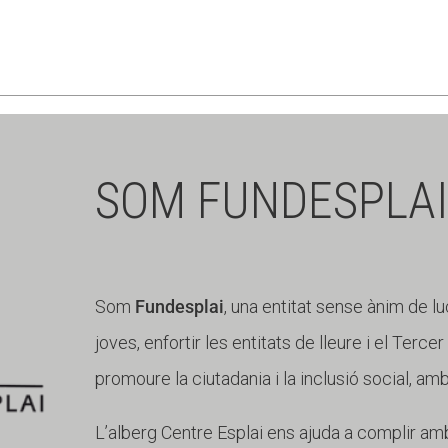
SOM FUNDESPLAI
Som
Fundesplai
, una entitat sense ànim de lu
joves, enfortir les entitats de lleure i el Terce
promoure la ciutadania i la inclusió social, am
L’alberg Centre Esplai ens ajuda a complir amb