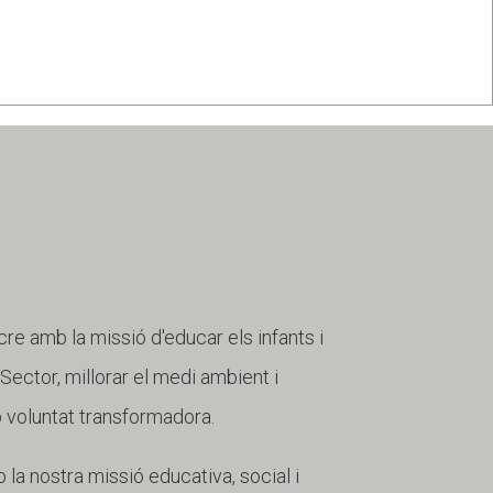
cre amb la missió d'educar els infants i
r Sector, millorar el medi ambient i
b voluntat transformadora.
 la nostra missió educativa, social i