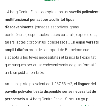
L’Alberg Centre Esplai compta amb un
pavelló polivalent i
ACCIÓ SOCIAL I JOVES
ACCIÓ SOCIAL I JOVES
multifuncional pensat per acollir tot tipus
d’esdeveniments
: jornades esportives, grans
conferències, espectacles, actes culturals, exposicions,
ESPLAIS
ESPLAIS
tallers, actes corporatius, congressos… Un
espai versàtil,
ampli i diàfan
prop de l’aeroport de Barcelona que
SUPORT TERCER SECTOR
SUPORT TERCER SECTOR
s’adapta a les teves necessitats i et brinda la flexibilitat
que busques per crear esdeveniments de gran format i
amb un públic nombrós.
Amb una pista polivalent de 1.067,53 m2,
el lloguer del
pavelló polivalent està disponible sense necessitat de
pernoctació
a l’Alberg Centre Esplai. Si sou un grup