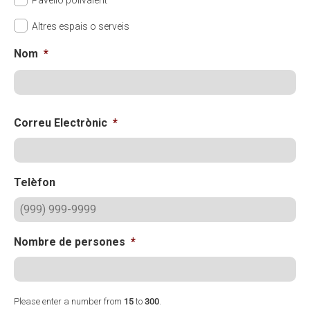
Altres espais o serveis
Nom
*
N
Correu Electrònic
*
Telèfon
Nombre de persones
*
Please enter a number from
15
to
300
.