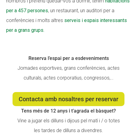
nombrós i preferiu quedar-vos a dormir, tenim
habitacions
CONEIX FUNDESPLAI
CONEIX FUNDESPLAI
per a 457 persones
, un restaurant, un auditori per a
conferències i molts altres
serveis i espais interessants
La Fundació
La Fundació
per a grans grups.
L'equip
L'equip
Missió i valors
Missió i valors
Reserva l’espai per a esdeveniments
Els comptes clars
Els comptes clars
Jornades esportives, grans conferències, actes
Memòria d'activitats
Memòria d'activitats
culturals, actes corporatius, congressos,…
Proposta educativa
Proposta educativa
Contacta amb nosaltres per reservar
ACTUALITAT
ACTUALITAT
Tens més de 12 anys i t’agrada el bàsquet?
Notícies
Notícies
Vine a jugar els dilluns i dijous pel matí i / o totes
Butlletins
Butlletins
les tardes de dilluns a divendres.
Diari de la Fundació
Diari de la Fundació