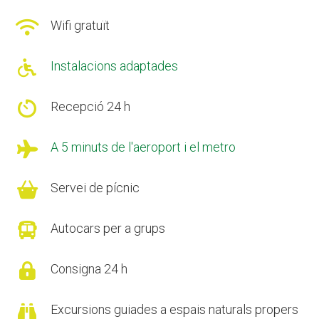

Wifi gratuït

Instalacions adaptades

Recepció 24 h

A 5 minuts de l'aeroport i el metro

Servei de pícnic

Autocars per a grups

Consigna 24 h

Excursions guiades a espais naturals propers