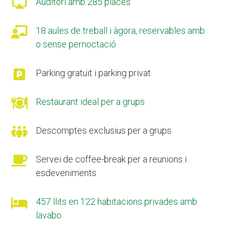

Auditori amb 285 places

18 aules de treball i àgora, reservables amb
o sense pernoctació

Parking gratuït i parking privat

Restaurant ideal per a grups

Descomptes exclusius per a grups

Servei de coffee-break per a reunions i
esdeveniments

457 llits en 122 habitacions privades amb
lavabo