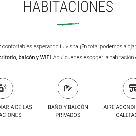
HABITACIONES
onfortables esperando tu visita. ¡En total podemos aloja
itorio, balcón y WIFI
. Aquí puedes escoger la habitació


DIARIA DE LAS
BAÑO Y BALCÓN
AIRE ACOND
ACIONES
PRIVADOS
CALEFA