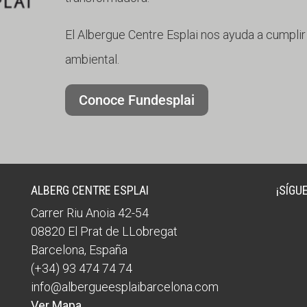
El Albergue Centre Esplai nos ayuda a cumplir
ambiental.
Conoce Fundesplai
ALBERG CENTRE ESPLAI
¡SÍGU
Carrer Riu Anoia 42-54
08820
El Prat de LLobregat
Barcelona
,
España
(+34) 93 474 74 74
info@albergueesplaibarcelona.com
Ver Mapa