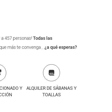
r a 457 personas!
Todas las
n que más te convenga…
¿a qué esperas?


ICIONADO Y
ALQUILER DE SÁBANAS Y
CCIÓN
TOALLAS