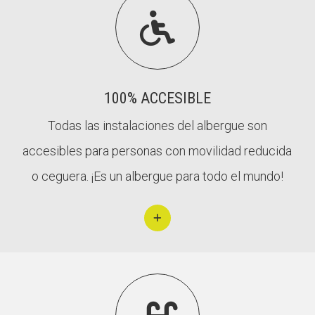
Fes un donatiu
Fes un donatiu

Treballa amb nosaltres
Treballa amb nosaltres
100% ACCESIBLE
Todas las instalaciones del albergue son
accesibles para personas con movilidad reducida
o ceguera. ¡Es un albergue para todo el mundo!