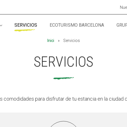
Nue
SERVICIOS
ECOTURISMO BARCELONA
GRU
MÓN ESCOLAR
MÓN ESCOLAR
ALBERG CENTRE
ALBERG CENTRE
Inici
»
Servicios
CCIÓ SOCIAL I JOVES
CCIÓ SOCIAL I JOVES
ESPLAIS
ESPLAIS
SERVICIOS
as comodidades para disfrutar de tu estancia en la ciudad 
ACTUALITAT
ACTUALITAT
COL·
COL·
Notícies
Notícies