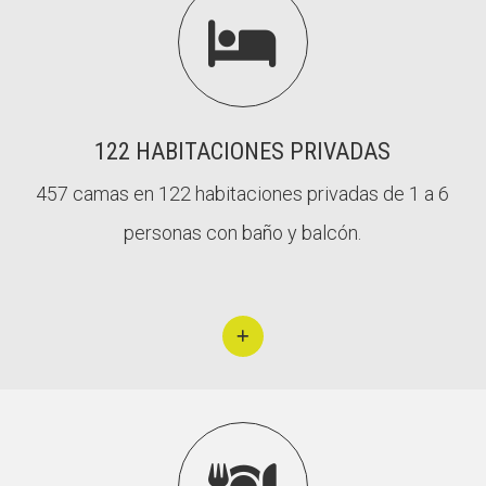
L'equip
L'equip

Missió i val
Missió i val
Els comptes 
Els comptes 
Memòria d'ac
Memòria d'ac
Proposta ed
Proposta ed
122 HABITACIONES PRIVADAS
457 camas en 122 habitaciones privadas de 1 a 6
personas con baño y balcón.