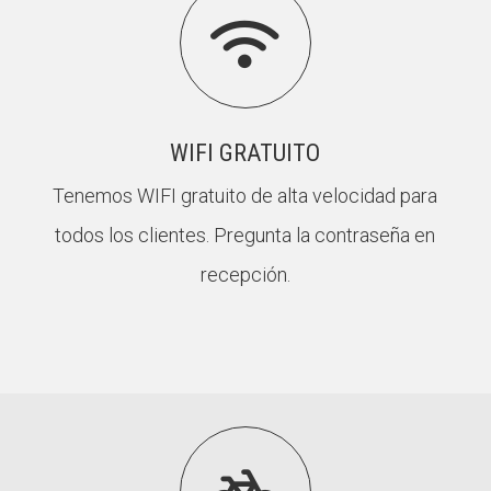
Butlletins
Butlletins

ors
ors
Diari de la Fundació
Diari de la Fundació
clars
clars
Fundesplai als mitjans
Fundesplai als mitjans
tivitats
tivitats
Xarxes socials
Xarxes socials
ucativa
ucativa
WIFI GRATUITO
Tenemos WIFI gratuito de alta velocidad para
todos los clientes. Pregunta la contraseña en
recepción.