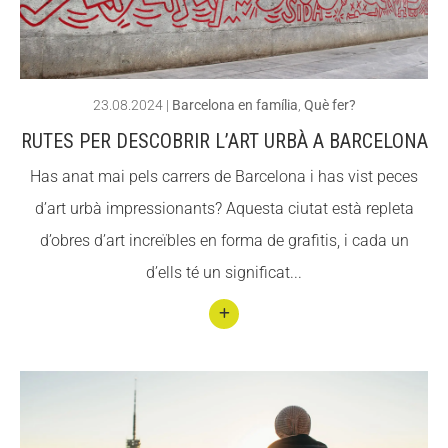
ACCIÓ SOCIAL I JOVES
ACCIÓ SOCIAL I JOVES
23.08.2024
|
Barcelona en família
,
Què fer?
RUTES PER DESCOBRIR L’ART URBÀ A BARCELONA
ESPLAIS
ESPLAIS
Has anat mai pels carrers de Barcelona i has vist peces
d’art urbà impressionants? Aquesta ciutat està repleta
SUPORT TERCER SECTOR
SUPORT TERCER SECTOR
d’obres d’art increïbles en forma de grafitis, i cada un
d’ells té un significat...
Conti
nuar
llegin
t