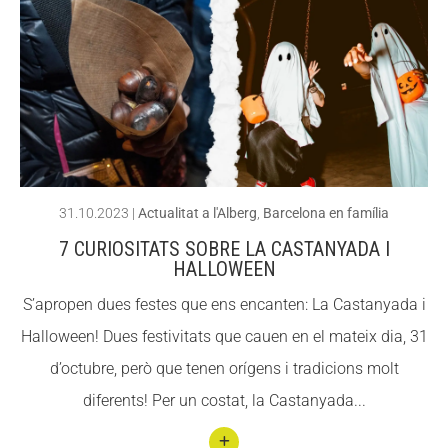
llegin
Fundesplai als mitjans
Fundesplai als mitjans
t
Xarxes socials
Xarxes socials
L’Slo
w
COL·LABORA
COL·LABORA
Trave
Fes voluntariat
Fes voluntariat
l a
Barce
Fes un donatiu
Fes un donatiu
31.10.2023
|
Actualitat a l'Alberg
,
Barcelona en família
lona:
Treballa amb nosaltres
Treballa amb nosaltres
7 CURIOSITATS SOBRE LA CASTANYADA I
una
HALLOWEEN
form
S’apropen dues festes que ens encanten: La Castanyada i
a
Halloween! Dues festivitats que cauen en el mateix dia, 31
difere
d’octubre, però que tenen orígens i tradicions molt
nt de
diferents! Per un costat, la Castanyada...
viatja
r