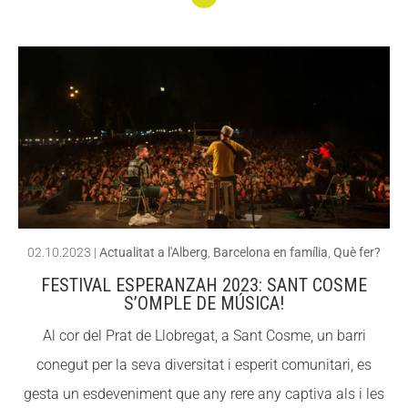
Conti
nuar
llegin
t 7
Curio
sitats
sobre
la
Cast
02.10.2023
|
Actualitat a l'Alberg
,
Barcelona en família
,
Què fer?
anya
FESTIVAL ESPERANZAH 2023: SANT COSME
da i
S’OMPLE DE MÚSICA!
Hallo
Al cor del Prat de Llobregat, a Sant Cosme, un barri
ween
conegut per la seva diversitat i esperit comunitari, es
gesta un esdeveniment que any rere any captiva als i les