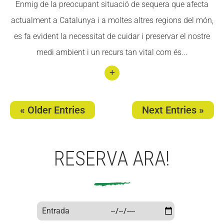
Enmig de la preocupant situació de sequera que afecta
lona
actualment a Catalunya i a moltes altres regions del món,
es fa evident la necessitat de cuidar i preservar el nostre
medi ambient i un recurs tan vital com és...
Conti
nuar
« Older Entries
Next Entries »
llegin
t 15
idees
RESERVA ARA!
per
estal
viar
aigu
Entrada
a a