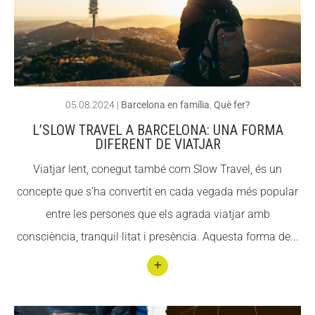
Rutes
CONEIX FUNDESPLAI
CONEIX FUNDESPLAI
per
desc
La Fundació
La Fundació
obrir
L'equip
L'equip
l’art
05.08.2024
|
Barcelona en família
,
Què fer?
Missió i valors
Missió i valors
urbà
L’SLOW TRAVEL A BARCELONA: UNA FORMA
Els comptes clars
Els comptes clars
a
DIFERENT DE VIATJAR
Barce
Memòria d'activitats
Memòria d'activitats
Viatjar lent, conegut també com Slow Travel, és un
lona
Proposta educativa
Proposta educativa
concepte que s’ha convertit en cada vegada més popular
entre les persones que els agrada viatjar amb
ACTUALITAT
ACTUALITAT
consciència, tranquil·litat i presència. Aquesta forma de...
Notícies
Notícies
Butlletins
Butlletins
Conti
nuar
Diari de la Fundació
Diari de la Fundació