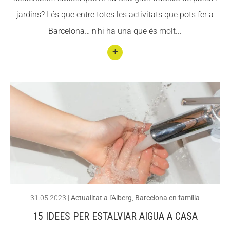
Cos
jardins? I és que entre totes les activitats que pots fer a
me
Barcelona… n’hi ha una que és molt...
s’om
ple
de
Conti
músi
nuar
ca!
llegin
t 14
jardi
ns
espe
ctacu
lars
31.05.2023
|
Actualitat a l'Alberg
,
Barcelona en família
de
15 IDEES PER ESTALVIAR AIGUA A CASA
Barce