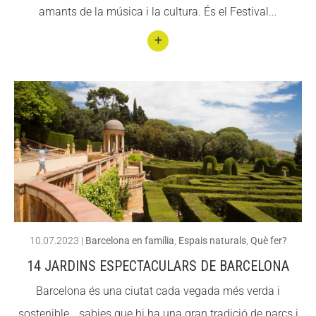
amants de la música i la cultura. És el Festival...
Conti
nuar
llegin
t
Festi
val
Esper
anza
h
10.07.2023
|
Barcelona en família
,
Espais naturals
,
Què fer?
2023
14 JARDINS ESPECTACULARS DE BARCELONA
:
Barcelona és una ciutat cada vegada més verda i
Sant
sostenible… sabies que hi ha una gran tradició de parcs i