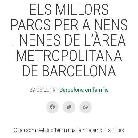
ELS MILLORS
PARCS PER A NENS
ACCIÓ SOCIAL I JOVES
ACCIÓ SOCIAL I JOVES
I NENES DE L’ÀREA
ESPLAIS
ESPLAIS
METROPOLITANA
DE BARCELONA
SUPORT TERCER SECTOR
SUPORT TERCER SECTOR
29.05.2019
|
Barcelona en família
Quan som petits o tenim una família amb fills i filles