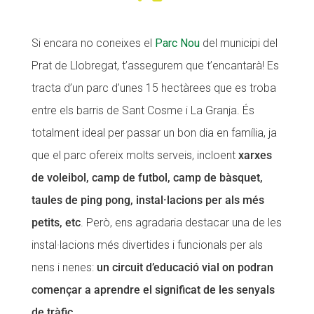
​Si encara no coneixes el
Parc Nou
del municipi del
Prat de Llobregat, t’assegurem que t’encantarà! Es
tracta d’un parc d’unes 15 hectàrees que es troba
entre els barris de Sant Cosme i La Granja. És
totalment ideal per passar un bon dia en família, ja
que el parc ofereix molts serveis, incloent
xarxes
de voleibol, camp de futbol, camp de bàsquet,
taules de ping pong, instal·lacions per als més
petits, etc
. Però, ens agradaria destacar una de les
instal·lacions més divertides i funcionals per als
nens i nenes:
un circuit d’educació vial on podran
començar a aprendre el significat de les senyals
de tràfic
.