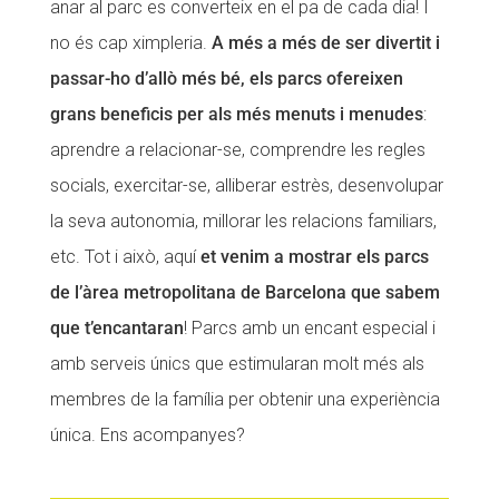
anar al parc es converteix en el pa de cada dia! I
CONEIX FUNDESPLAI
CONEIX FUNDESPLAI
no és cap ximpleria.
A més a més de ser divertit i
passar-ho d’allò més bé, els parcs ofereixen
La Fundació
La Fundació
grans beneficis per als més menuts i menudes
:
L'equip
L'equip
aprendre a relacionar-se, comprendre les regles
Missió i valors
Missió i valors
socials, exercitar-se, alliberar estrès, desenvolupar
Els comptes clars
Els comptes clars
la seva autonomia, millorar les relacions familiars,
etc. Tot i això, aquí
et venim a mostrar els parcs
Memòria d'activitats
Memòria d'activitats
de l’àrea metropolitana de Barcelona que sabem
Proposta educativa
Proposta educativa
que t’encantaran
! Parcs amb un encant especial i
ACTUALITAT
ACTUALITAT
amb serveis únics que estimularan molt més als
membres de la família per obtenir una experiència
Notícies
Notícies
única. Ens acompanyes?
Butlletins
Butlletins
Diari de la Fundació
Diari de la Fundació