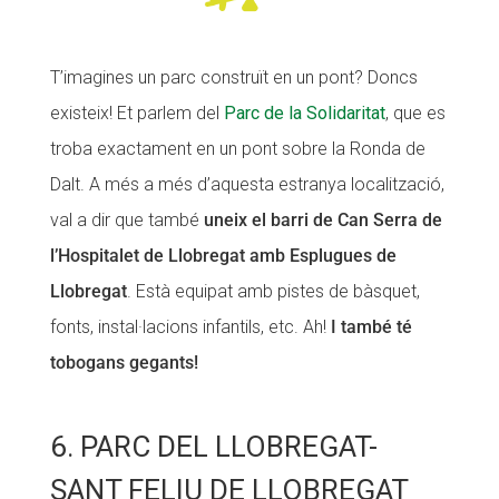
T’imagines un parc construït en un pont? Doncs
existeix! Et parlem del
Parc de la Solidaritat
, que es
troba exactament en un pont sobre la Ronda de
Dalt. A més a més d’aquesta estranya localització,
val a dir que també
uneix el barri de Can Serra de
l’Hospitalet de Llobregat amb Esplugues de
Llobregat
. Està equipat amb pistes de bàsquet,
fonts, instal·lacions infantils, etc. Ah!
I també té
tobogans gegants!
6. PARC DEL LLOBREGAT-
SANT FELIU DE LLOBREGAT