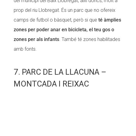
del municipi del Baix Llobregat, així doncs, molt a
prop del riu Llobregat. És un parc que no ofereix
camps de futbol o bàsquet, però si que
té àmplies
zones per poder anar en bicicleta, el teu gos o
zones per als infants
. També té zones habilitades
amb fonts.
7. PARC DE LA LLACUNA –
MONTCADA I REIXAC