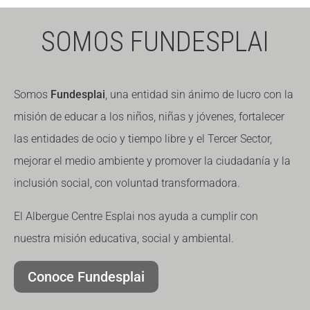
Fundesplai als mitjans
Fundesplai als mitjans
SOMOS FUNDESPLAI
Xarxes socials
Xarxes socials
COL·LABORA
COL·LABORA
Somos
Fundesplai
, una entidad sin ánimo de lucro con la
misión de educar a los niños, niñas y jóvenes, fortalecer
Fes voluntariat
Fes voluntariat
las entidades de ocio y tiempo libre y el Tercer Sector,
Fes un donatiu
Fes un donatiu
mejorar el medio ambiente y promover la ciudadanía y la
Treballa amb nosaltres
Treballa amb nosaltres
inclusión social, con voluntad transformadora.
El Albergue Centre Esplai nos ayuda a cumplir con
nuestra misión educativa, social y ambiental.
Conoce Fundesplai