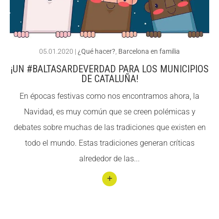
ACCIÓ SOCIAL I JOVES
ACCIÓ SOCIAL I JOVES
05.01.2020
|
¿Qué hacer?
,
Barcelona en familia
¡UN #BALTASARDEVERDAD PARA LOS MUNICIPIOS
ESPLAIS
ESPLAIS
DE CATALUÑA!
En épocas festivas como nos encontramos ahora, la
Navidad, es muy común que se creen polémicas y
SUPORT TERCER SECTOR
SUPORT TERCER SECTOR
debates sobre muchas de las tradiciones que existen en
todo el mundo. Estas tradiciones generan críticas
alrededor de las...
Conti
nuar