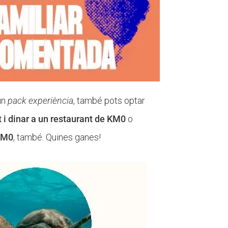
 un
pack experiència
, també pots optar
t i dinar a un restaurant de KM0
o
 KM0
, també. Quines ganes!