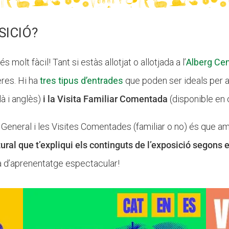
SICIÓ?
 molt fàcil! Tant si estàs allotjat o allotjada a l’
Alberg Cen
eres. Hi ha
tres tipus d’entrades
que poden ser ideals per a
à i anglès)
i la Visita Familiar Comentada
(disponible en c
ta General i les Visites Comentades (familiar o no) és que 
ural que t’expliqui els continguts de l’exposició segons 
dia d’aprenentatge espectacular!