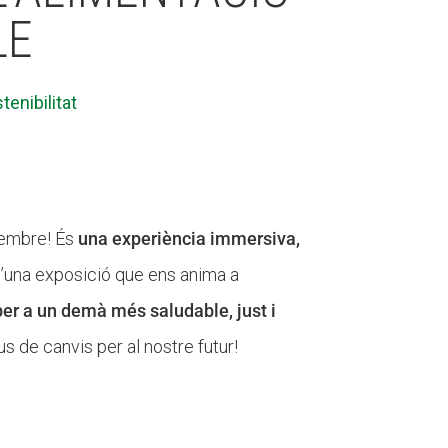
LE
tenibilitat
vembre! És
una experiència immersiva,
 d’una exposició que ens anima a
per a un demà més saludable, just i
s de canvis per al nostre futur!