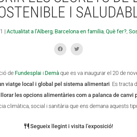
OSTENIBLE I SALUDAB
21
|
Actualitat a l'Alberg
,
Barcelona en família
,
Què fer?
,
Sos
ició de
Fundesplai
i
Demà
que es va inaugurar el 20 de no
 viatge local i global pel sistema alimentari
. Es tracta
llorar les opcions alimentàries com a palanca de canvi 
ia climàtica, social i sanitària que ens demana aquests tipu
Segueix llegint i visita l’exposició!