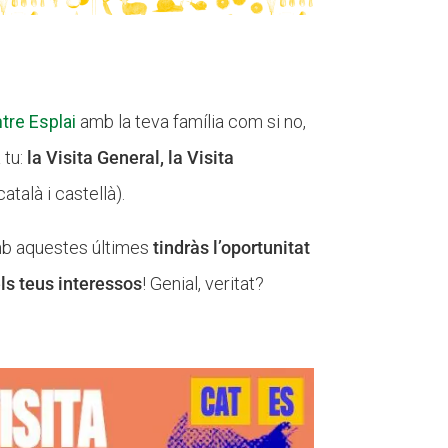
tre Esplai
amb la teva família com si no,
 tu:
la Visita General, la Visita
atalà i castellà).
amb aquestes últimes
tindràs l’oportunitat
els teus interessos
! Genial, veritat?