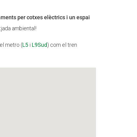
nts per cotxes elèctrics i un espai
etjada ambiental!
el metro (
L5
i
L9Sud
) com el tren