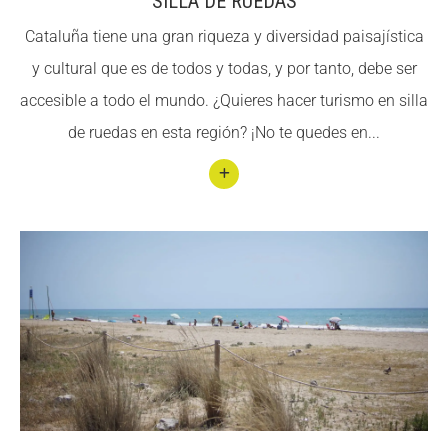
SILLA DE RUEDAS
Mont
Cataluña tiene una gran riqueza y diversidad paisajística
serra
y cultural que es de todos y todas, y por tanto, debe ser
t
accesible a todo el mundo. ¿Quieres hacer turismo en silla
de ruedas en esta región? ¡No te quedes en...
Conti
nuar
llegin
t
Ruta
s y
parq
ues
natur