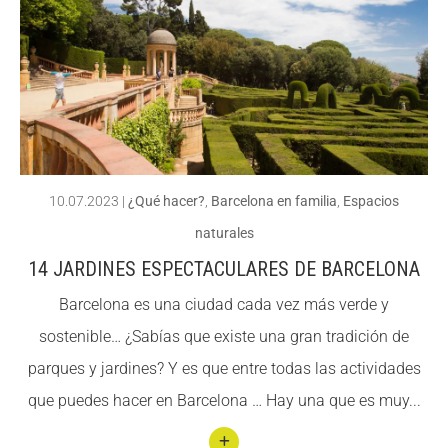
llegin
t 11
Play
as
para
disfr
utar
10.07.2023
|
¿Qué hacer?
,
Barcelona en familia
,
Espacios
del
naturales
veran
14 JARDINES ESPECTACULARES DE BARCELONA
o con
Barcelona es una ciudad cada vez más verde y
tu
sostenible… ¿Sabías que existe una gran tradición de
perro
parques y jardines? Y es que entre todas las actividades
que puedes hacer en Barcelona … Hay una que es muy...