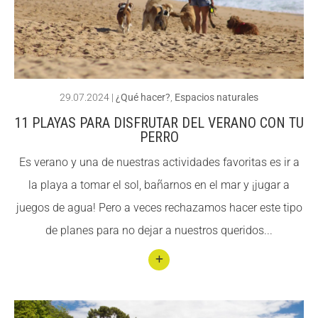
Curio
sidad
es
sobre
las
29.07.2024
|
¿Qué hacer?
,
Espacios naturales
Play
11 PLAYAS PARA DISFRUTAR DEL VERANO CON TU
as
PERRO
del
Es verano y una de nuestras actividades favoritas es ir a
Delta
la playa a tomar el sol, bañarnos en el mar y ¡jugar a
del
juegos de agua! Pero a veces rechazamos hacer este tipo
Llobr
de planes para no dejar a nuestros queridos...
egat
Conti
nuar