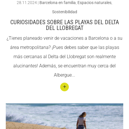
28.11.2024
|
Barcelona en familia
,
Espacios naturales
,
ales
Sostenibilidad
acce
CURIOSIDADES SOBRE LAS PLAYAS DEL DELTA
sible
DEL LLOBREGAT
s en
¿Tienes planeado venir de vacaciones a Barcelona o a su
silla
área metropolitana? ¡Pues debes saber que las playas
de
más cercanas al Delta del Llobregat son realmente
rued
alucinantes! Además, se encuentran muy cerca del
as
Albergue...
Conti
nuar
llegin
t