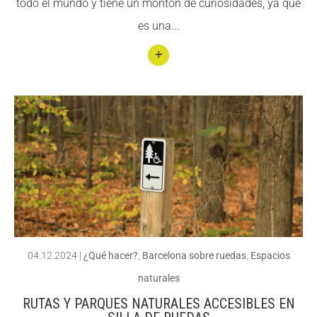
todo el mundo y tiene un montón de curiosidades, ya que
arles
Fundesplai als mitjans
Fundesplai als mitjans
es una...
Xarxes socials
Xarxes socials
Conti
COL·LABORA
COL·LABORA
nuar
Fes voluntariat
Fes voluntariat
llegin
t 14
Fes un donatiu
Fes un donatiu
curio
Treballa amb nosaltres
Treballa amb nosaltres
sidad
es y
secre
tos
04.12.2024
|
¿Qué hacer?
,
Barcelona sobre ruedas
,
Espacios
natur
naturales
ales
RUTAS Y PARQUES NATURALES ACCESIBLES EN
de