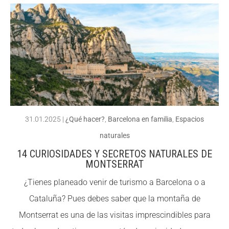
nuar
CONEIX FUNDESPLAI
CONEIX FUNDESPLAI
llegin
t
La Fundació
La Fundació
Desc
L'equip
L'equip
ubre
Missió i valors
Missió i valors
los
peligr
Els comptes clars
Els comptes clars
os
Memòria d'activitats
Memòria d'activitats
31.01.2025
|
¿Qué hacer?
,
Barcelona en familia
,
Espacios
para
naturales
Proposta educativa
Proposta educativa
los
14 CURIOSIDADES Y SECRETOS NATURALES DE
anfib
MONTSERRAT
ACTUALITAT
ACTUALITAT
ios y
¿Tienes planeado venir de turismo a Barcelona o a
Notícies
Notícies
cóm
Cataluña? Pues debes saber que la montaña de
o
Butlletins
Butlletins
Montserrat es una de las visitas imprescindibles para
ayud
Diari de la Fundació
Diari de la Fundació