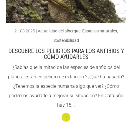
ACCIÓ SOCIAL I JOVES
ACCIÓ SOCIAL I JOVES
21.08.2025
|
Actualidad del albergue
,
Espacios naturales
,
Sostenibilidad
ESPLAIS
ESPLAIS
DESCUBRE LOS PELIGROS PARA LOS ANFIBIOS Y
CÓMO AYUDARLES
¿Sabías que la mitad de las especies de anfibios del
SUPORT TERCER SECTOR
SUPORT TERCER SECTOR
planeta están en peligro de extinción ? ¿Qué ha pasado?
¿Tenemos la especie humana algo que ver? ¿Cómo
podemos ayudarle a mejorar su situación? En Cataluña
hay 15...
Conti