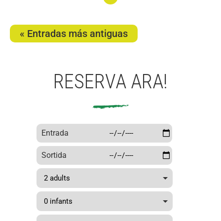
Conti
nuar
« Entradas más antiguas
llegin
t 14
jardi
RESERVA ARA!
nes
espe
ctacu
lares
Entrada
de
Sortida
Barce
lona