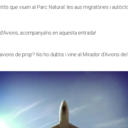
its que viuen al Parc Natural: les aus migratòries i autòct
 d’Avions, acompanya’ns en aquesta entrada!
avions de prop? No ho dubtis i vine al Mirador d’Avions del