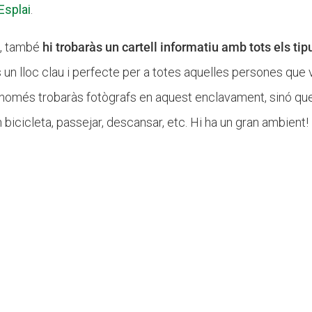
Esplai
.
a, també
hi trobaràs un cartell informatiu amb tots els tip
és un lloc clau i perfecte per a totes aquelles persones que 
no només trobaràs fotògrafs en aquest enclavament, sinó q
n bicicleta, passejar, descansar, etc. Hi ha un gran ambient!