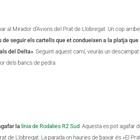
ar al Mirador d’Avions del Prat de Llobregat. Un cop arribes
às de seguir els cartells que et condueixen a la platja q
als del Delta»
. Seguint aquest camí, veuràs un descampat
dor dels bancs de pedra.
agafar la
línia de Rodalies R2 Sud
. Aquesta es pot agafar d
 Prat de Llobregat. La parada on hauries de baixar és «El P