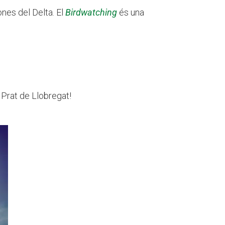
ones del Delta. El
Birdwatching
és una
 Prat de Llobregat!