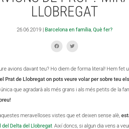
LLOBREGAT
26.06.2019
|
Barcelona en família
,
Què fer?
ure avions davant teu? Ho diem de forma literal! Hem fet 
del Prat de Llobregat on pots veure volar per sobre teu el
única que agradarà als més grans i als més petits de la fam
preu!
 aquestes meravelloses vistes que et deixen sense alè,
est
 del Delta del Llobregat
. Així doncs, si algun dia vens a ve