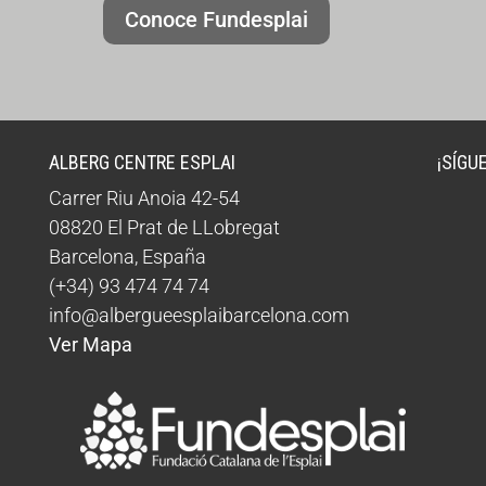
Conoce Fundesplai
ALBERG CENTRE ESPLAI
¡SÍGU
Carrer Riu Anoia 42-54
08820
El Prat de LLobregat
Barcelona
,
España
(+34) 93 474 74 74
info@albergueesplaibarcelona.com
Ver Mapa