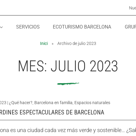
Nue
SERVICIOS
ECOTURISMO BARCELONA
GRU
MÓN ESCOLAR
MÓN ESCOLAR
ALBERG CENTRE
ALBERG CENTRE
Inici
»
Archivo de julio 2023
CCIÓ SOCIAL I JOVES
CCIÓ SOCIAL I JOVES
ESPLAIS
ESPLAIS
MES:
JULIO 2023
2023
|
¿Qué hacer?
,
Barcelona en familia
,
Espacios naturales
ARDINES ESPECTACULARES DE BARCELONA
ona es una ciudad cada vez más verde y sostenible… ¿Sab
ACTUALITAT
ACTUALITAT
COL·
COL·
Notícies
Notícies