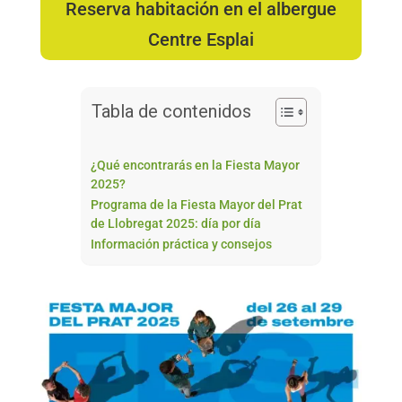
Reserva habitación en el albergue
Fundesplai als mitjans
Fundesplai als mitjans
Centre Esplai
Xarxes socials
Xarxes socials
Tabla de contenidos
COL·LABORA
COL·LABORA
Fes voluntariat
Fes voluntariat
¿Qué encontrarás en la Fiesta Mayor
2025?
Fes un donatiu
Fes un donatiu
Programa de la Fiesta Mayor del Prat
Treballa amb nosaltres
Treballa amb nosaltres
de Llobregat 2025: día por día
Información práctica y consejos