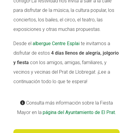
contigo! La festividad nos invita a salir a la calle
CONEIX FUNDESPLAI
CONEIX FUNDESPLAI
para disfrutar de la música, la cultura popular, los
conciertos, los bailes, el circo, el teatro, las
La Fundació
La Fundació
exposiciones y otras muchas propuestas.
L'equip
L'equip
Desde el
albergue Centre Esplai
te invitamos a
Missió i valors
Missió i valors
disfrutar de estos
4 días llenos de alegría, jolgorio
Els comptes clars
Els comptes clars
y fiesta
con los amigos, amigas, familiares, y
Memòria d'activitats
Memòria d'activitats
vecinos y vecinas del Prat de Llobregat. ¡Lee a
Proposta educativa
Proposta educativa
continuación todo lo que te espera!
ACTUALITAT
ACTUALITAT
Consulta más información sobre la Fiesta
Notícies
Notícies
Mayor en la
página del Ayuntamiento de El Prat.
Butlletins
Butlletins
Diari de la Fundació
Diari de la Fundació