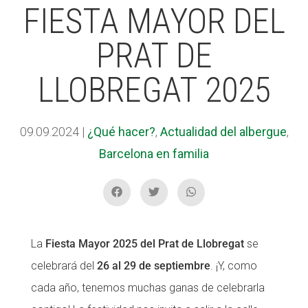
FIESTA MAYOR DEL
PRAT DE
ACCIÓ SOCIAL I JOVES
ACCIÓ SOCIAL I JOVES
LLOBREGAT 2025
ESPLAIS
ESPLAIS
09.09.2024
|
¿Qué hacer?
,
Actualidad del albergue
,
Barcelona en familia
SUPORT TERCER SECTOR
SUPORT TERCER SECTOR
La
Fiesta Mayor 2025 del Prat de Llobregat
se
celebrará del
26 al 29 de septiembre
. ¡Y, como
cada año, tenemos muchas ganas de celebrarla