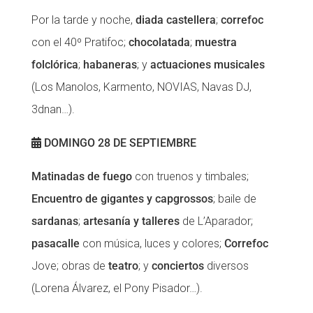
Por la tarde y noche,
diada castellera
;
correfoc
con el 40º Pratifoc;
chocolatada
;
muestra
folclórica
;
habaneras
; y
actuaciones musicales
(Los Manolos, Karmento, NOVIAS, Navas DJ,
3dnan…).
DOMINGO 28 DE SEPTIEMBRE
Matinadas de fuego
con truenos y timbales;
Encuentro de gigantes y capgrossos
; baile de
sardanas
;
artesanía y talleres
de L’Aparador;
pasacalle
con música, luces y colores;
Correfoc
Jove; obras de
teatro
; y
conciertos
diversos
(Lorena Álvarez, el Pony Pisador…).