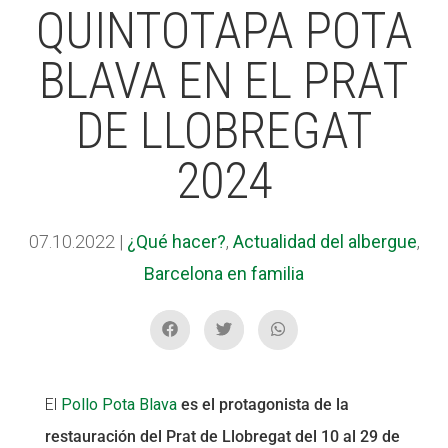
QUINTOTAPA POTA
BLAVA EN EL PRAT
ACCIÓ SOCIAL I JOVES
ACCIÓ SOCIAL I JOVES
DE LLOBREGAT
ESPLAIS
ESPLAIS
2024
SUPORT TERCER SECTOR
SUPORT TERCER SECTOR
07.10.2022
|
¿Qué hacer?
,
Actualidad del albergue
,
Barcelona en familia
El
Pollo Pota Blava
es el protagonista de la
restauración del Prat de Llobregat del 10 al 29 de