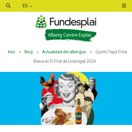
ES
ACTIVITATS D'ESTIU
ACTIVITATS D'ESTIU
Inici
»
Blog
»
Actualidad del albergue
»
QuintoTapa Pota
MÓN ESCOLAR
MÓN ESCOLAR
Blava en El Prat de Llobregat 2024
ALBERG CENTRE ESPLAI
ALBERG CENTRE ESPLAI
FORMACIÓ
FORMACIÓ
CASES DE COLÒNIES
CASES DE COLÒNIES