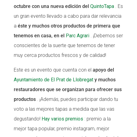
octubre con una nueva edición del
QuintoTapa
. Es
CONEIX FUNDESPLAI
CONEIX FUNDESPLAI
un gran evento llevado a cabo para dar relevancia
La Fundació
La Fundació
a
éste y muchos otros productos de primera que
tenemos en casa, en el
Parc Agrari
. ¡Debemos ser
L'equip
L'equip
conscientes de la suerte que tenemos de tener
Missió i valors
Missió i valors
muy cerca productos frescos y de calidad!
Els comptes clars
Els comptes clars
Este es un evento que cuenta con el
apoyo del
Memòria d'activitats
Memòria d'activitats
Ayuntamiento de El Prat de Llobregat
y muchos
Proposta educativa
Proposta educativa
restauradores que se organizan para ofrecer sus
ACTUALITAT
ACTUALITAT
productos
. ¡Además, puedes participar dando tu
voto a las mejores tapas a medida que las vas
Notícies
Notícies
degustando!
Hay varios premios
: premio a la
Butlletins
Butlletins
mejor tapa popular, premio instagram, mejor
Diari de la Fundació
Diari de la Fundació