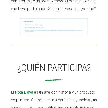
camarero/a, y un premio especial para la clientela
Fundesplai als mitjans
Fundesplai als mitjans
que haya participado! Suena interesante, ¿verdad?
Xarxes socials
Xarxes socials
COL·LABORA
COL·LABORA
Fes voluntariat
Fes voluntariat
Fes un donatiu
Fes un donatiu
Treballa amb nosaltres
Treballa amb nosaltres
¿QUIÉN PARTICIPA?
El Pota Blava
es un ave con historia y un producto
de primera. Se trata de una carne fina y melosa, un
sabor y sabor persistentes, rica en proteínas y de