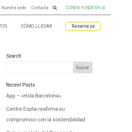
Nuestra sede
Contacta
CONEIX FUNDESPLAI
POS
CÓMO LLEGAR
Reserva ya
 ESPLAI
 ESPLAI
FORMACIÓ
FORMACIÓ
Search
SUPORT TERCER SECTOR
SUPORT TERCER SECTOR
Recent Posts
App – «Hola Barcelona»
Centre Esplai reafirma su
compromiso con la sostenibilidad
LABORA
LABORA
Fes voluntariat
Fes voluntariat