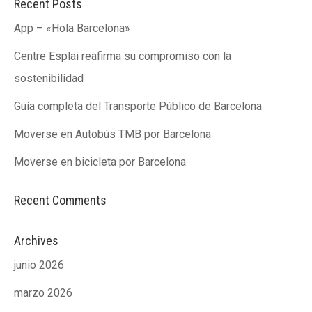
Recent Posts
App – «Hola Barcelona»
ACCIÓ SOCIAL I JOVES
ACCIÓ SOCIAL I JOVES
Centre Esplai reafirma su compromiso con la
sostenibilidad
ESPLAIS
ESPLAIS
Guía completa del Transporte Público de Barcelona
Moverse en Autobús TMB por Barcelona
Moverse en bicicleta por Barcelona
SUPORT TERCER SECTOR
SUPORT TERCER SECTOR
Recent Comments
Archives
junio 2026
marzo 2026