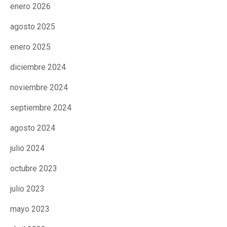
enero 2026
CONEIX FUNDESPLAI
CONEIX FUNDESPLAI
agosto 2025
La Fundació
La Fundació
enero 2025
L'equip
L'equip
diciembre 2024
Missió i valors
Missió i valors
noviembre 2024
Els comptes clars
Els comptes clars
septiembre 2024
Memòria d'activitats
Memòria d'activitats
agosto 2024
Proposta educativa
Proposta educativa
julio 2024
ACTUALITAT
ACTUALITAT
octubre 2023
Notícies
Notícies
julio 2023
Butlletins
Butlletins
mayo 2023
Diari de la Fundació
Diari de la Fundació