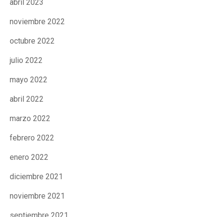
abril 2023
Fundesplai als mitjans
Fundesplai als mitjans
noviembre 2022
Xarxes socials
Xarxes socials
octubre 2022
julio 2022
COL·LABORA
COL·LABORA
mayo 2022
Fes voluntariat
Fes voluntariat
abril 2022
Fes un donatiu
Fes un donatiu
marzo 2022
Treballa amb nosaltres
Treballa amb nosaltres
febrero 2022
enero 2022
diciembre 2021
noviembre 2021
septiembre 2021