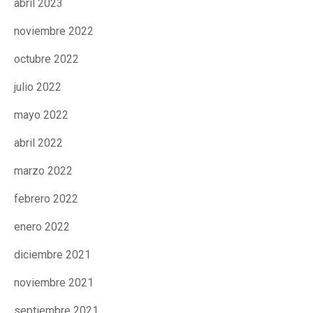
abril 2023
Fundesplai als mitjans
Fundesplai als mitjans
noviembre 2022
Xarxes socials
Xarxes socials
octubre 2022
julio 2022
COL·LABORA
COL·LABORA
mayo 2022
Fes voluntariat
Fes voluntariat
abril 2022
Fes un donatiu
Fes un donatiu
marzo 2022
Treballa amb nosaltres
Treballa amb nosaltres
febrero 2022
enero 2022
diciembre 2021
noviembre 2021
septiembre 2021