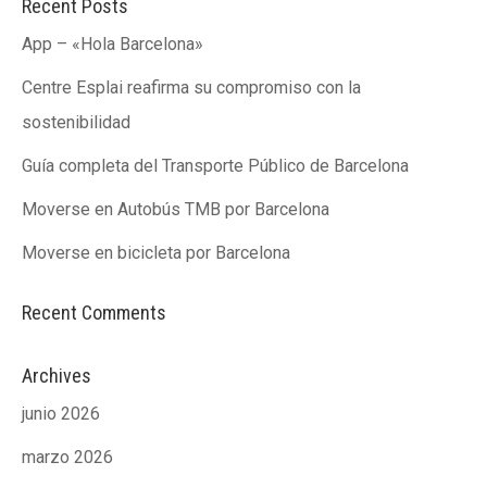
Recent Posts
App – «Hola Barcelona»
ACCIÓ SOCIAL I JOVES
ACCIÓ SOCIAL I JOVES
Centre Esplai reafirma su compromiso con la
sostenibilidad
ESPLAIS
ESPLAIS
Guía completa del Transporte Público de Barcelona
Moverse en Autobús TMB por Barcelona
Moverse en bicicleta por Barcelona
SUPORT TERCER SECTOR
SUPORT TERCER SECTOR
Recent Comments
Archives
junio 2026
marzo 2026