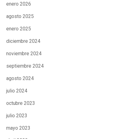
enero 2026
CONEIX FUNDESPLAI
CONEIX FUNDESPLAI
agosto 2025
La Fundació
La Fundació
enero 2025
L'equip
L'equip
diciembre 2024
Missió i valors
Missió i valors
noviembre 2024
Els comptes clars
Els comptes clars
septiembre 2024
Memòria d'activitats
Memòria d'activitats
agosto 2024
Proposta educativa
Proposta educativa
julio 2024
ACTUALITAT
ACTUALITAT
octubre 2023
Notícies
Notícies
julio 2023
Butlletins
Butlletins
mayo 2023
Diari de la Fundació
Diari de la Fundació