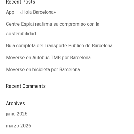
Recent Posts
App – «Hola Barcelona»
ACCIÓ SOCIAL I JOVES
ACCIÓ SOCIAL I JOVES
Centre Esplai reafirma su compromiso con la
sostenibilidad
ESPLAIS
ESPLAIS
Guía completa del Transporte Público de Barcelona
Moverse en Autobús TMB por Barcelona
Moverse en bicicleta por Barcelona
SUPORT TERCER SECTOR
SUPORT TERCER SECTOR
Recent Comments
Archives
junio 2026
marzo 2026