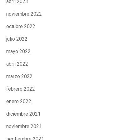
abril 2023
Fundesplai als mitjans
Fundesplai als mitjans
noviembre 2022
Xarxes socials
Xarxes socials
octubre 2022
julio 2022
COL·LABORA
COL·LABORA
mayo 2022
Fes voluntariat
Fes voluntariat
abril 2022
Fes un donatiu
Fes un donatiu
marzo 2022
Treballa amb nosaltres
Treballa amb nosaltres
febrero 2022
enero 2022
diciembre 2021
noviembre 2021
septiembre 2021