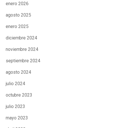
enero 2026
CONEIX FUNDESPLAI
CONEIX FUNDESPLAI
agosto 2025
La Fundació
La Fundació
enero 2025
L'equip
L'equip
diciembre 2024
Missió i valors
Missió i valors
noviembre 2024
Els comptes clars
Els comptes clars
septiembre 2024
Memòria d'activitats
Memòria d'activitats
agosto 2024
Proposta educativa
Proposta educativa
julio 2024
ACTUALITAT
ACTUALITAT
octubre 2023
Notícies
Notícies
julio 2023
Butlletins
Butlletins
mayo 2023
Diari de la Fundació
Diari de la Fundació