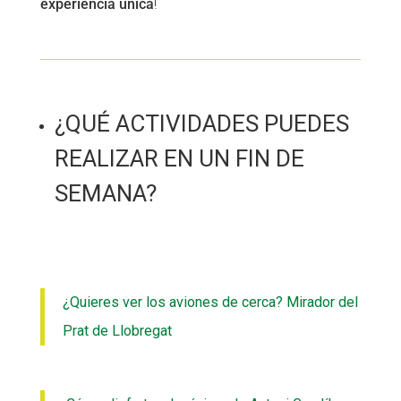
experiencia única
!
Fundesplai als mitjans
Fundesplai als mitjans
Xarxes socials
Xarxes socials
COL·LABORA
COL·LABORA
¿QUÉ ACTIVIDADES PUEDES
Fes voluntariat
Fes voluntariat
REALIZAR EN UN FIN DE
Fes un donatiu
Fes un donatiu
SEMANA?
Treballa amb nosaltres
Treballa amb nosaltres
¿Quieres ver los aviones de cerca? Mirador del
Prat de Llobregat