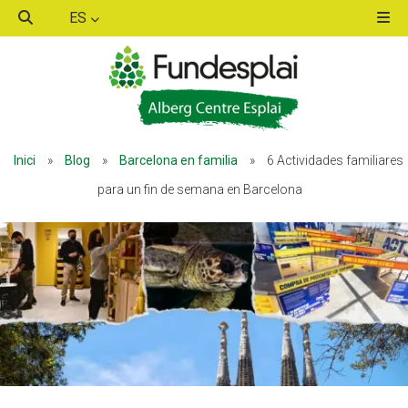
ES
ACTIVITATS D'ESTIU
ACTIVITATS D'ESTIU
Inici
»
Blog
»
Barcelona en familia
»
6 Actividades familiares
MÓN ESCOLAR
MÓN ESCOLAR
para un fin de semana en Barcelona
ALBERG CENTRE ESPLAI
ALBERG CENTRE ESPLAI
FORMACIÓ
FORMACIÓ
CASES DE COLÒNIES
CASES DE COLÒNIES