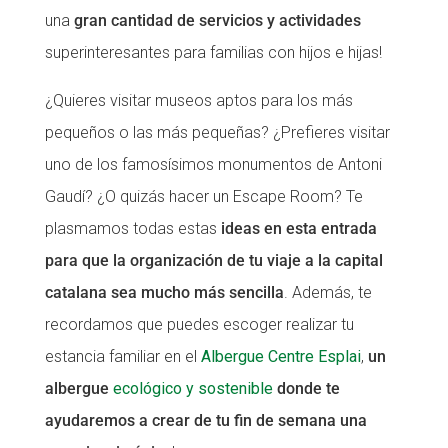
una
gran cantidad de servicios y actividades
CONEIX FUNDESPLAI
CONEIX FUNDESPLAI
superinteresantes para familias con hijos e hijas!
La Fundació
La Fundació
¿Quieres visitar museos aptos para los más
L'equip
L'equip
pequeños o las más pequeñas? ¿Prefieres visitar
Missió i valors
Missió i valors
uno de los famosísimos monumentos de Antoni
Els comptes clars
Els comptes clars
Gaudí? ¿O quizás hacer un Escape Room? Te
plasmamos todas estas
ideas en esta entrada
Memòria d'activitats
Memòria d'activitats
para que la organización de tu viaje a la capital
Proposta educativa
Proposta educativa
catalana sea mucho más sencilla
. Además, te
ACTUALITAT
ACTUALITAT
recordamos que puedes escoger realizar tu
estancia familiar en el
Albergue Centre Esplai
,
un
Notícies
Notícies
albergue
ecológico y sostenible
donde te
Butlletins
Butlletins
ayudaremos a crear de tu fin de semana una
Diari de la Fundació
Diari de la Fundació