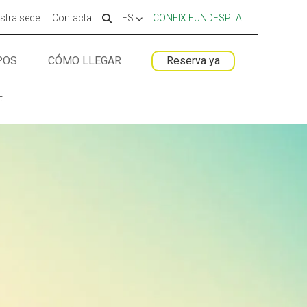
stra sede
Contacta
ES
CONEIX FUNDESPLAI
POS
CÓMO LLEGAR
Reserva ya
 ESPLAI
 ESPLAI
FORMACIÓ
FORMACIÓ
t
SUPORT TERCER SECTOR
SUPORT TERCER SECTOR
LABORA
LABORA
Fes voluntariat
Fes voluntariat