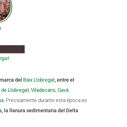
egat
.
comarca del
Baix Llobregat
, entre el
t de Llobregat
,
Viladecans
,
Gavà
na
. Precisamente durante esta época es
s, la llanura sedimentaria del Delta