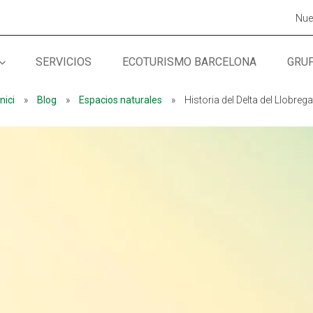
Nue
SERVICIOS
ECOTURISMO BARCELONA
GRU
MÓN ESCOLAR
MÓN ESCOLAR
ALBERG CENTRE
ALBERG CENTRE
Inici
»
Blog
»
Espacios naturales
»
Historia del Delta del Llobrega
CCIÓ SOCIAL I JOVES
CCIÓ SOCIAL I JOVES
ESPLAIS
ESPLAIS
ACTUALITAT
ACTUALITAT
COL·
COL·
Notícies
Notícies